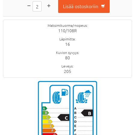
Maksimikuorma/-nopeus
110/108R
Läpimitta
16
Kuvion syvyys
80
Leveys
205
B
C