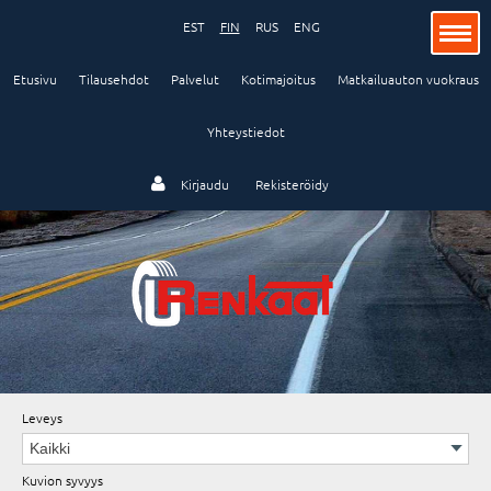
EST
FIN
RUS
ENG
Etusivu
Tilausehdot
Palvelut
Kotimajoitus
Matkailuauton vuokraus
Yhteystiedot
Henkilöauto
Kirjaudu
Rekisteröidy
Kuorma-auto ja bussi
Teollisuus ja maatalous
Leveys
Vanteet
Kuvion syvyys