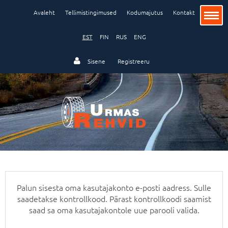
Avaleht
Tellimistingimused
Kodumajutus
Kontakt
EST
FIN
RUS
ENG
Sisene
Registreeru
Sõiduauto
Veoauto ja buss
Tööstus ja põllumajandus
Palun sisesta oma kasutajakonto e-posti aadress. Sulle
saadetakse kontrollkood. Pärast kontrollkoodi saamist
Veljed
saad sa oma kasutajakontole uue parooli valida.