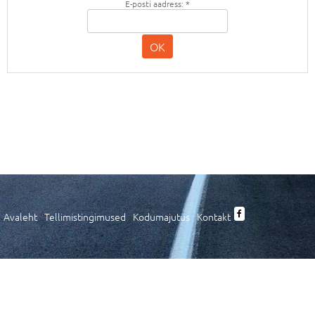
E-posti aadress:
*
OK
Avaleht
Tellimistingimused
Kodumajutus
Kontakt