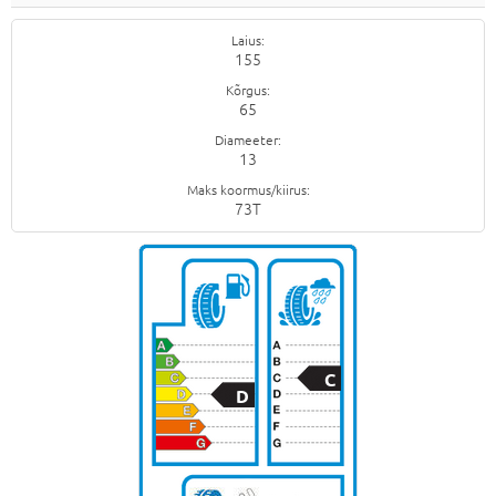
Laius
155
Kõrgus
65
Diameeter
13
Maks koormus/kiirus
73T
C
D