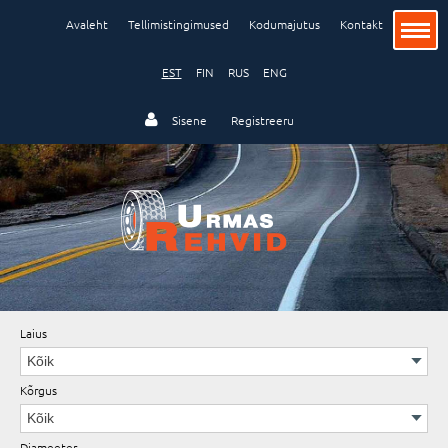
Avaleht
Tellimistingimused
Kodumajutus
Kontakt
EST
FIN
RUS
ENG
Sisene
Registreeru
Sõiduauto
Veoauto ja buss
Tööstus ja põllumajandus
Laius
Kõrgus
Veljed
Diameeter