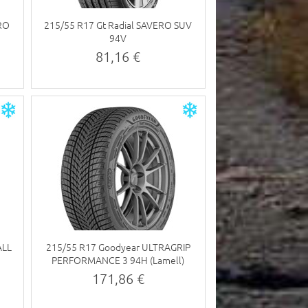
PRO
215/55 R17 Gt Radial SAVERO SUV
94V
81,16 €
ALL
215/55 R17 Goodyear ULTRAGRIP
PERFORMANCE 3 94H (Lamell)
171,86 €