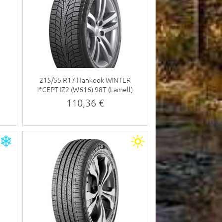
R
215/55 R17 Hankook WINTER
)
I*CEPT IZ2 (W616) 98T (Lamell)
110,36 €