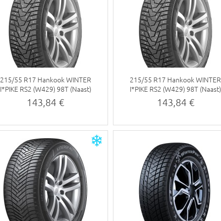
215/55 R17 Hankook WINTER
215/55 R17 Hankook WINTE
I*PIKE RS2 (W429) 98T (Naast)
I*PIKE RS2 (W429) 98T (Naast
143,84 €
143,84 €