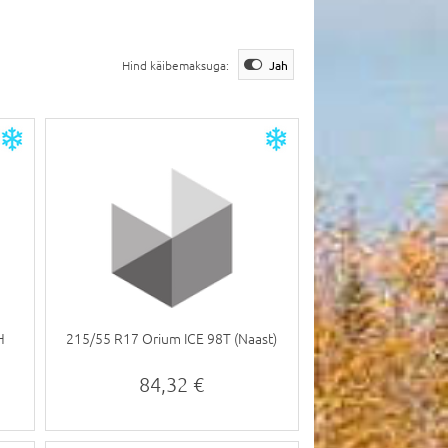
Hind käibemaksuga:
Jah
H
215/55 R17 Orium ICE 98T (Naast)
84,32 €