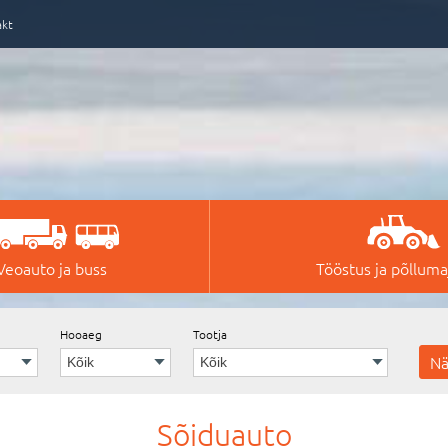
akt
Veoauto ja buss
Tööstus ja põllum
Hooaeg
Tootja
Sõiduauto