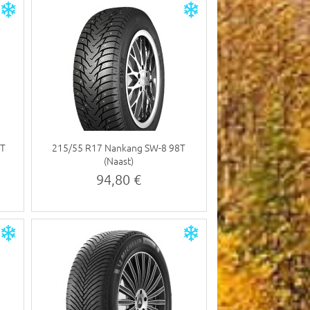
8T
215/55 R17 Nankang SW-8 98T
(Naast)
94,80 €