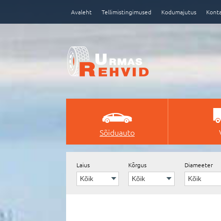
Avaleht
Tellimistingimused
Kodumajutus
Kont
Sõiduauto
e-poe tegemine, loomine
Laius
Kõrgus
Diameeter