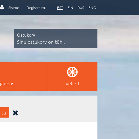
Sisene
Registreeru
EST
FIN
RUS
ENG
Ostukorv
Sinu ostukorv on tühi.
ajandus
Veljed