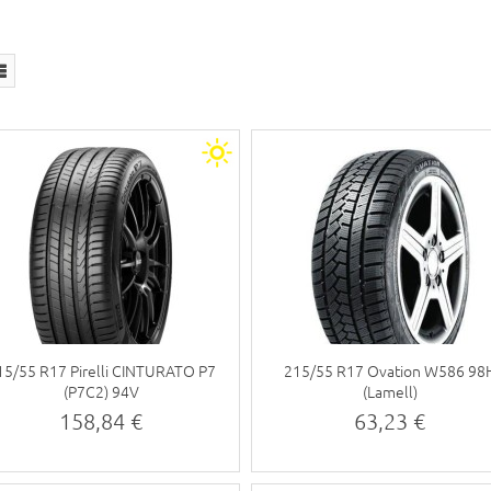
15/55 R17 Pirelli CINTURATO P7
215/55 R17 Ovation W586 98
(P7C2) 94V
(Lamell)
158,84 €
63,23 €