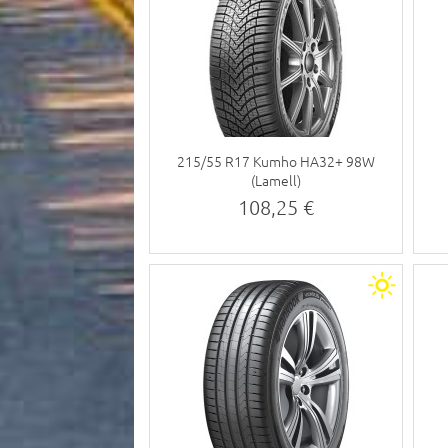
215/55 R17 Kumho HA32+ 98W
(Lamell)
108,25 €