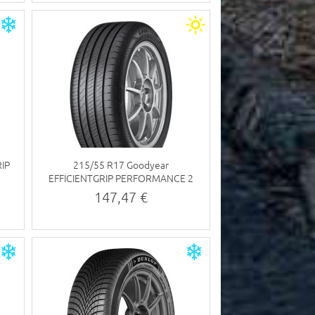
RIP
215/55 R17 Goodyear
EFFICIENTGRIP PERFORMANCE 2
94W
147,47 €