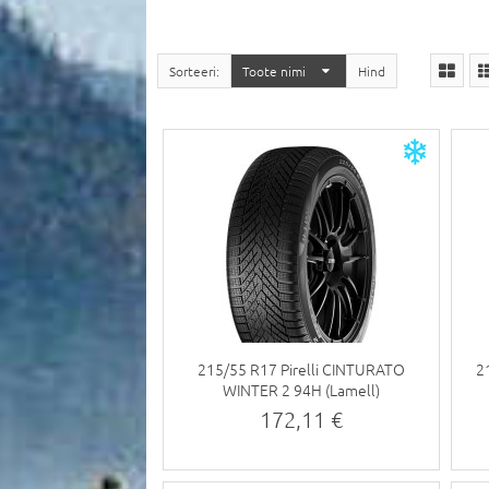
Sorteeri
Toote nimi
Hind
215/55 R17 Pirelli CINTURATO
2
WINTER 2 94H (Lamell)
172,11 €