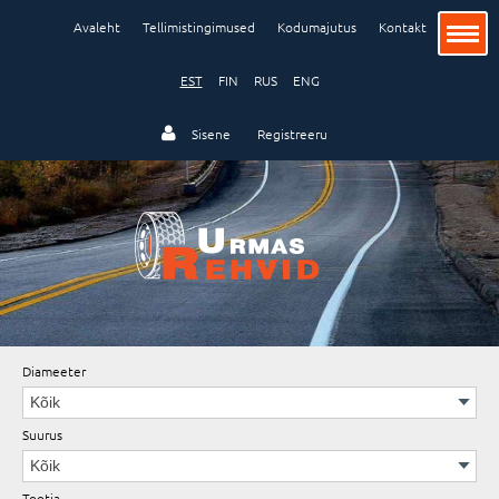
Avaleht
Tellimistingimused
Kodumajutus
Kontakt
EST
FIN
RUS
ENG
Sisene
Registreeru
Sõiduauto
Veoauto ja buss
Tööstus ja põllumajandus
Diameeter
Suurus
Veljed
Tootja