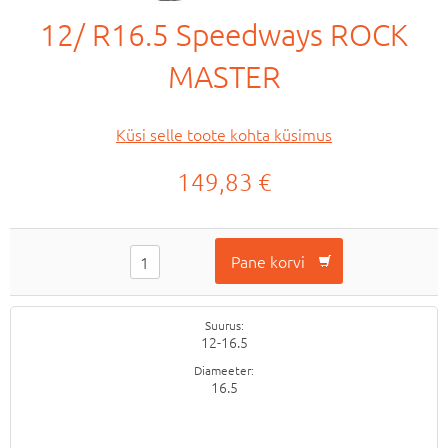
12/ R16.5 Speedways ROCK
MASTER
Küsi selle toote kohta küsimus
149,83 €
Suurus
12-16.5
Diameeter
16.5